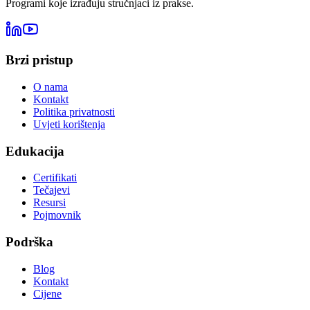
Programi koje izrađuju stručnjaci iz prakse.
Brzi pristup
O nama
Kontakt
Politika privatnosti
Uvjeti korištenja
Edukacija
Certifikati
Tečajevi
Resursi
Pojmovnik
Podrška
Blog
Kontakt
Cijene