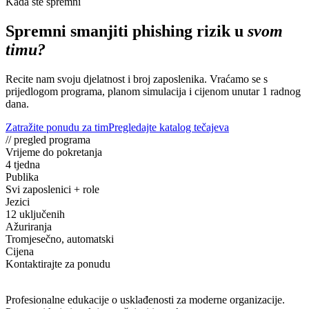
Kada ste spremni
Spremni smanjiti phishing rizik u
svom
timu?
Recite nam svoju djelatnost i broj zaposlenika. Vraćamo se s
prijedlogom programa, planom simulacija i cijenom unutar 1 radnog
dana.
Zatražite ponudu za tim
Pregledajte katalog tečajeva
// pregled programa
Vrijeme do pokretanja
4 tjedna
Publika
Svi zaposlenici + role
Jezici
12 uključenih
Ažuriranja
Tromjesečno, automatski
Cijena
Kontaktirajte za ponudu
Profesionalne edukacije o usklađenosti za moderne organizacije.