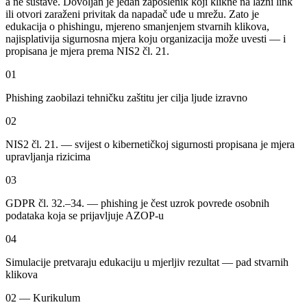
a ne sustave. Dovoljan je jedan zaposlenik koji klikne na lažni link
ili otvori zaraženi privitak da napadač uđe u mrežu. Zato je
edukacija o phishingu, mjereno smanjenjem stvarnih klikova,
najisplativija sigurnosna mjera koju organizacija može uvesti — i
propisana je mjera prema NIS2 čl. 21.
01
Phishing zaobilazi tehničku zaštitu jer cilja ljude izravno
02
NIS2 čl. 21. — svijest o kibernetičkoj sigurnosti propisana je mjera
upravljanja rizicima
03
GDPR čl. 32.–34. — phishing je čest uzrok povrede osobnih
podataka koja se prijavljuje AZOP-u
04
Simulacije pretvaraju edukaciju u mjerljiv rezultat — pad stvarnih
klikova
02 — Kurikulum