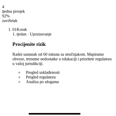
4
tjedna prosjek
92%
završetak
01
Korak
1. tjedan · Upoznavanje
Procijenite rizik
Radni sastanak od 60 minuta sa stručnjakom. Mapiramo
obveze, trenutne nedostatke u edukaciji i prioritete regulatora
u vašoj jurisdikciji.
Pregled usklađenosti
Pregled regulatora
Analiza po ulogama
RISK MAP