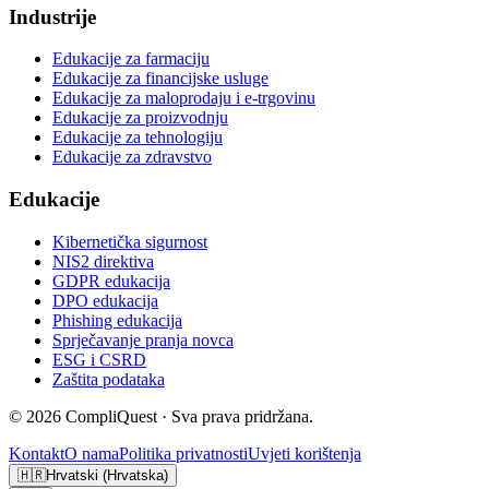
Industrije
Edukacije za farmaciju
Edukacije za financijske usluge
Edukacije za maloprodaju i e-trgovinu
Edukacije za proizvodnju
Edukacije za tehnologiju
Edukacije za zdravstvo
Edukacije
Kibernetička sigurnost
NIS2 direktiva
GDPR edukacija
DPO edukacija
Phishing edukacija
Sprječavanje pranja novca
ESG i CSRD
Zaštita podataka
©
2026
CompliQuest ·
Sva prava pridržana.
Kontakt
O nama
Politika privatnosti
Uvjeti korištenja
🇭🇷
Hrvatski (Hrvatska)