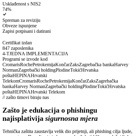
Usklađenost s NIS2
74
%
Spreman za reviziju
Obveze ispunjene
Zapisi potpisani i datirani
Certifikat izdan
847 zaposlenika
4-TJEDNA IMPLEMENTACIJA
Programi se izvode kod
Cromaris
Roche
Petrokemija
Končar
Zaks
Zagrebačka banka
Harvey
Norman
Zagrebački holding
Plodine
Tokić
Hrvatska
pošta
HEP
INA
Hrvatski
Telekom
Cromaris
Roche
Petrokemija
Končar
Zaks
Zagrebačka
banka
Harvey Norman
Zagrebački holding
Plodine
Tokić
Hrvatska
pošta
HEP
INA
Hrvatski Telekom
// zašto timovi biraju nas
Zašto je edukacija o phishingu
najisplativija
sigurnosna mjera
Tehnička zaštita zaustavlja velik dio prijetnji, ali phishing cilja ljude,