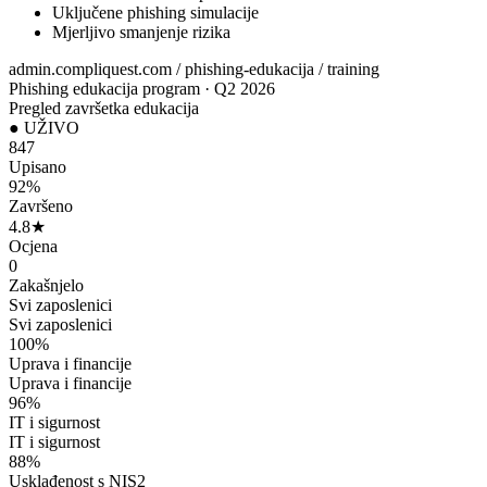
Uključene phishing simulacije
Mjerljivo smanjenje rizika
admin.compliquest.com / phishing-edukacija / training
Phishing edukacija program
·
Q2 2026
Pregled završetka edukacija
●
UŽIVO
847
Upisano
92%
Završeno
4.8★
Ocjena
0
Zakašnjelo
Svi zaposlenici
Svi zaposlenici
100
%
Uprava i financije
Uprava i financije
96
%
IT i sigurnost
IT i sigurnost
88
%
Usklađenost s NIS2