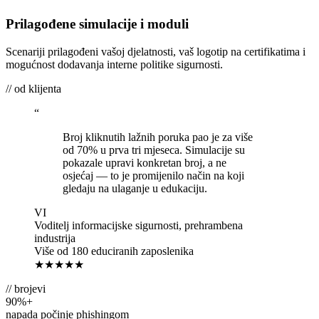
Prilagođene simulacije i moduli
Scenariji prilagođeni vašoj djelatnosti, vaš logotip na certifikatima i
mogućnost dodavanja interne politike sigurnosti.
// od klijenta
“
Broj kliknutih lažnih poruka pao je za više
od 70% u prva tri mjeseca. Simulacije su
pokazale upravi konkretan broj, a ne
osjećaj — to je promijenilo način na koji
gledaju na ulaganje u edukaciju.
VI
Voditelj informacijske sigurnosti, prehrambena
industrija
Više od 180 educiranih zaposlenika
★★★★★
// brojevi
90%+
napada počinje phishingom