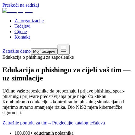
Preskoči na sadržaj
Za organizacije
Tečajevi
Cijene
Kontakt
Zatražite demo
Moji tečajevi
Edukacija o phishingu za zaposlenike
Edukacija o phishingu za cijeli vaš tim —
uz simulacije
Učimo vaše zaposlenike da prepoznaju i prijave phishing, spear-
phishing i prijevare predstavljanja prije nego što kliknu.
Kombiniramo edukaciju s kontroliranim phishing simulacijama i
mjerimo stvarno smanjenje rizika. Dio NIS2 mjera kibernetičke
sigurnosti.
Zatražite ponudu za tim
→
Pregledajte katalog tečajeva
100.000+ educiranih polaznika