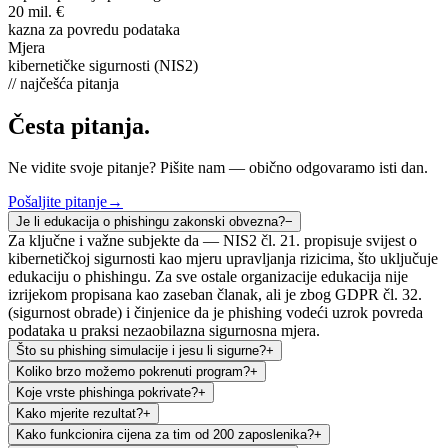
20 mil. €
kazna za povredu podataka
Mjera
kibernetičke sigurnosti (NIS2)
// najčešća pitanja
Česta pitanja.
Ne vidite svoje pitanje? Pišite nam — obično odgovaramo isti dan.
Pošaljite pitanje
→
Je li edukacija o phishingu zakonski obvezna?
−
Za ključne i važne subjekte da — NIS2 čl. 21. propisuje svijest o
kibernetičkoj sigurnosti kao mjeru upravljanja rizicima, što uključuje
edukaciju o phishingu. Za sve ostale organizacije edukacija nije
izrijekom propisana kao zaseban članak, ali je zbog GDPR čl. 32.
(sigurnost obrade) i činjenice da je phishing vodeći uzrok povreda
podataka u praksi nezaobilazna sigurnosna mjera.
Što su phishing simulacije i jesu li sigurne?
+
Koliko brzo možemo pokrenuti program?
+
Koje vrste phishinga pokrivate?
+
Kako mjerite rezultat?
+
Kako funkcionira cijena za tim od 200 zaposlenika?
+