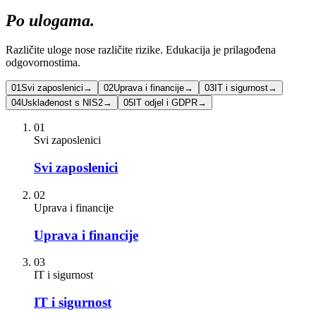
Po ulogama.
Različite uloge nose različite rizike. Edukacija je prilagođena
odgovornostima.
01
Svi zaposlenici
→
02
Uprava i financije
→
03
IT i sigurnost
→
04
Usklađenost s NIS2
→
05
IT odjel i GDPR
→
01
Svi zaposlenici
Svi zaposlenici
02
Uprava i financije
Uprava i financije
03
IT i sigurnost
IT i sigurnost