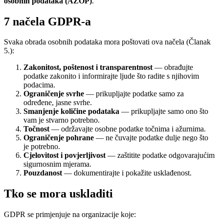
osobnih podataka (AZOP)
.
7 načela GDPR-a
Svaka obrada osobnih podataka mora poštovati ova načela (Članak
5.):
Zakonitost, poštenost i transparentnost
— obrađujte
podatke zakonito i informirajte ljude što radite s njihovim
podacima.
Ograničenje svrhe
— prikupljajte podatke samo za
određene, jasne svrhe.
Smanjenje količine podataka
— prikupljajte samo ono što
vam je stvarno potrebno.
Točnost
— održavajte osobne podatke točnima i ažurnima.
Ograničenje pohrane
— ne čuvajte podatke dulje nego što
je potrebno.
Cjelovitost i povjerljivost
— zaštitite podatke odgovarajućim
sigurnosnim mjerama.
Pouzdanost
— dokumentirajte i pokažite usklađenost.
Tko se mora uskladiti
GDPR se primjenjuje na organizacije koje: