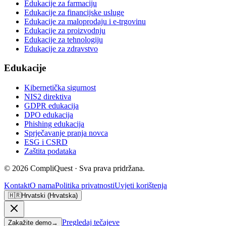
Edukacije za farmaciju
Edukacije za financijske usluge
Edukacije za maloprodaju i e-trgovinu
Edukacije za proizvodnju
Edukacije za tehnologiju
Edukacije za zdravstvo
Edukacije
Kibernetička sigurnost
NIS2 direktiva
GDPR edukacija
DPO edukacija
Phishing edukacija
Sprječavanje pranja novca
ESG i CSRD
Zaštita podataka
©
2026
CompliQuest ·
Sva prava pridržana.
Kontakt
O nama
Politika privatnosti
Uvjeti korištenja
🇭🇷
Hrvatski (Hrvatska)
Pregledaj tečajeve
Zakažite demo
→