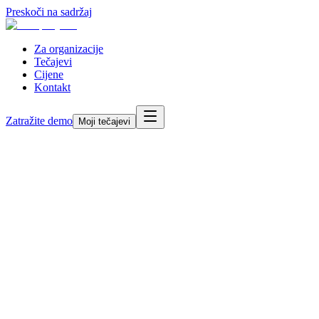
Preskoči na sadržaj
Za organizacije
Tečajevi
Cijene
Kontakt
Zatražite demo
Moji tečajevi