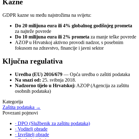
Kazne
GDPR kazne su među najstrožima na svijetu:
Do 20 milijuna eura ili 4% globalnog godišnjeg prometa
za najteže povrede
Do 10 milijuna eura ili 2% prometa
za manje teške povrede
AZOP u Hrvatskoj aktivno provodi nadzor, s posebnim
fokusom na zdravstvo, financije i javni sektor
Ključna regulativa
Uredba (EU) 2016/679
— Opća uredba o zaštiti podataka
Na snazi od:
25. svibnja 2018.
Nadzorno tijelo u Hrvatskoj:
AZOP (Agencija za zaštitu
osobnih podataka)
Kategorija
Zaštita podataka
→
Povezani pojmovi
·
DPO (Službenik za zaštitu podataka)
·
Voditelj obrade
·
Izvršitelj obrade