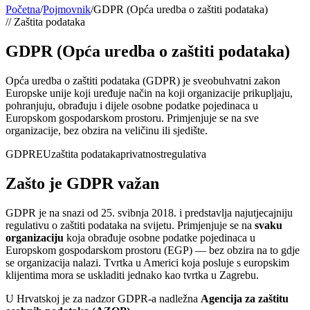
Početna
/
Pojmovnik
/
GDPR (Opća uredba o zaštiti podataka)
//
Zaštita podataka
GDPR (Opća uredba o zaštiti podataka)
Opća uredba o zaštiti podataka (GDPR) je sveobuhvatni zakon
Europske unije koji uređuje način na koji organizacije prikupljaju,
pohranjuju, obrađuju i dijele osobne podatke pojedinaca u
Europskom gospodarskom prostoru. Primjenjuje se na sve
organizacije, bez obzira na veličinu ili sjedište.
GDPR
EU
zaštita podataka
privatnost
regulativa
Zašto je GDPR važan
GDPR je na snazi od 25. svibnja 2018. i predstavlja najutjecajniju
regulativu o zaštiti podataka na svijetu. Primjenjuje se na
svaku
organizaciju
koja obrađuje osobne podatke pojedinaca u
Europskom gospodarskom prostoru (EGP) — bez obzira na to gdje
se organizacija nalazi. Tvrtka u Americi koja posluje s europskim
klijentima mora se uskladiti jednako kao tvrtka u Zagrebu.
U Hrvatskoj je za nadzor GDPR-a nadležna
Agencija za zaštitu