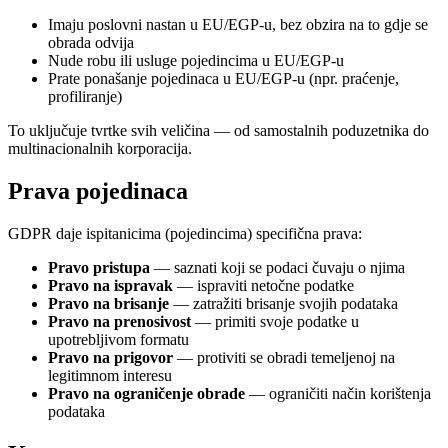
Imaju poslovni nastan u EU/EGP-u, bez obzira na to gdje se
obrada odvija
Nude robu ili usluge pojedincima u EU/EGP-u
Prate ponašanje pojedinaca u EU/EGP-u (npr. praćenje,
profiliranje)
To uključuje tvrtke svih veličina — od samostalnih poduzetnika do
multinacionalnih korporacija.
Prava pojedinaca
GDPR daje ispitanicima (pojedincima) specifična prava:
Pravo pristupa
— saznati koji se podaci čuvaju o njima
Pravo na ispravak
— ispraviti netočne podatke
Pravo na brisanje
— zatražiti brisanje svojih podataka
Pravo na prenosivost
— primiti svoje podatke u
upotrebljivom formatu
Pravo na prigovor
— protiviti se obradi temeljenoj na
legitimnom interesu
Pravo na ograničenje obrade
— ograničiti način korištenja
podataka