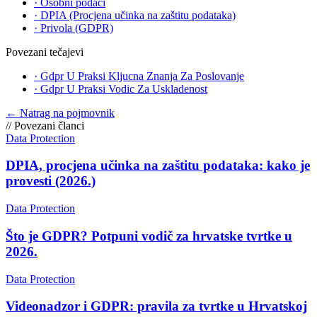
·
Osobni podaci
·
DPIA (Procjena učinka na zaštitu podataka)
·
Privola (GDPR)
Povezani tečajevi
·
Gdpr U Praksi Kljucna Znanja Za Poslovanje
·
Gdpr U Praksi Vodic Za Uskladenost
←
Natrag na pojmovnik
//
Povezani članci
Data Protection
DPIA, procjena učinka na zaštitu podataka: kako je
provesti (2026.)
Data Protection
Što je GDPR? Potpuni vodič za hrvatske tvrtke u
2026.
Data Protection
Videonadzor i GDPR: pravila za tvrtke u Hrvatskoj