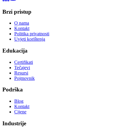
Brzi pristup
O nama
Kontakt
Politika privatnosti
Uvjeti korištenja
Edukacija
Certifikati
Tečajevi
Resursi
Pojmovnik
Podrška
Blog
Kontakt
Cijene
Industrije