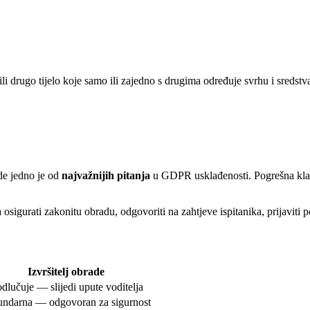
ija ili drugo tijelo koje samo ili zajedno s drugima određuje svrhu i sred
ade jedno je od
najvažnijih pitanja
u GDPR usklađenosti. Pogrešna klasi
sigurati zakonitu obradu, odgovoriti na zahtjeve ispitanika, prijaviti p
Izvršitelj obrade
dlučuje — slijedi upute voditelja
undarna — odgovoran za sigurnost