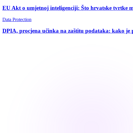
EU Akt o umjetnoj inteligenciji: Što hrvatske tvrtke 
Data Protection
DPIA, procjena učinka na zaštitu podataka: kako je p