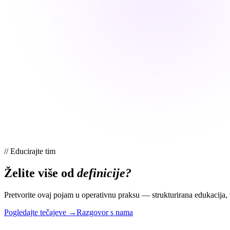
//
Educirajte tim
Želite više od
definicije?
Pretvorite ovaj pojam u operativnu praksu — strukturirana edukacija, 
Pogledajte tečajeve →
Razgovor s nama