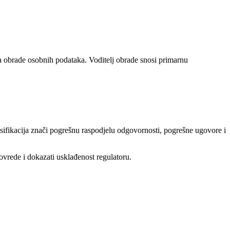
stva obrade osobnih podataka. Voditelj obrade snosi primarnu
fikacija znači pogrešnu raspodjelu odgovornosti, pogrešne ugovore i
ovrede i dokazati usklađenost regulatoru.