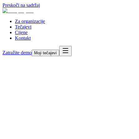
Preskoči na sadržaj
Za organizacije
Tečajevi
Cijene
Kontakt
Zatražite demo
Moji tečajevi