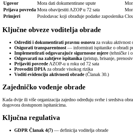
Ugovor
Mora dati dokumentirane upute
Mora
Prijava povreda
Mora obavijestiti AZOP u 72 sata
Mora
Primjeri
Poslodavac koji obrađuje podatke zaposlenika
Clou
Ključne obveze voditelja obrade
Odrediti i dokumentirati pravnu osnovu
za svaku aktivnost 
Osigurati transparentnost
— informirati ispitanike o obradi pu
Implementirati odgovarajuće sigurnosne mjere
(tehničke i o
Odgovarati na zahtjeve ispitanika
(pristup, brisanje, prenosi
Prijaviti povrede
AZOP-u u roku od 72 sata
Provoditi DPIA
za obrade visokog rizika
Voditi evidenciju aktivnosti obrade
(Članak 30.)
Zajedničko vođenje obrade
Kada dvije ili više organizacija zajedno određuju svrhe i sredstva obr
dogovora dostupnom ispitanicima.
Ključna regulativa
GDPR Članak 4(7)
— definicija voditelja obrade