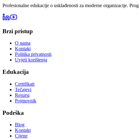
Profesionalne edukacije o usklađenosti za moderne organizacije. Progr
Brzi pristup
O nama
Kontakt
Politika privatnosti
Uvjeti korištenja
Edukacija
Certifikati
Tečajevi
Resursi
Pojmovnik
Podrška
Blog
Kontakt
Cijene