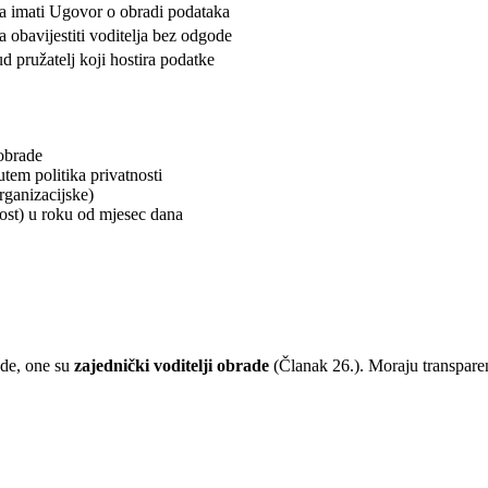
 imati Ugovor o obradi podataka
 obavijestiti voditelja bez odgode
d pružatelj koji hostira podatke
obrade
tem politika privatnosti
rganizacijske)
vost) u roku od mjesec dana
ade, one su
zajednički voditelji obrade
(Članak 26.). Moraju transparen