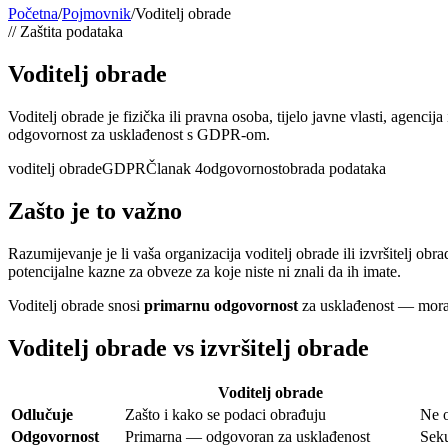
Početna
/
Pojmovnik
/
Voditelj obrade
//
Zaštita podataka
Voditelj obrade
Voditelj obrade je fizička ili pravna osoba, tijelo javne vlasti, agenc
odgovornost za usklađenost s GDPR-om.
voditelj obrade
GDPR
Članak 4
odgovornost
obrada podataka
Zašto je to važno
Razumijevanje je li vaša organizacija voditelj obrade ili izvršitelj obr
potencijalne kazne za obveze za koje niste ni znali da ih imate.
Voditelj obrade snosi
primarnu odgovornost
za usklađenost — mora o
Voditelj obrade vs izvršitelj obrade
Voditelj obrade
Odlučuje
Zašto i kako se podaci obrađuju
Ne o
Odgovornost
Primarna — odgovoran za usklađenost
Sek