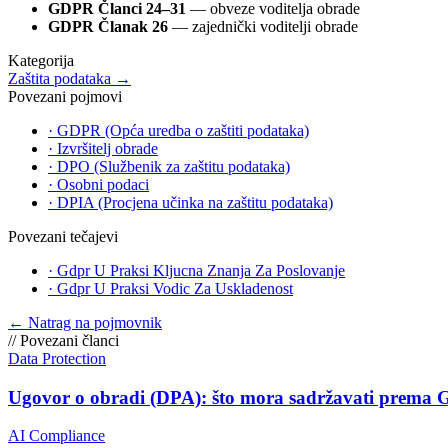
GDPR Članci 24–31
— obveze voditelja obrade
GDPR Članak 26
— zajednički voditelji obrade
Kategorija
Zaštita podataka
→
Povezani pojmovi
·
GDPR (Opća uredba o zaštiti podataka)
·
Izvršitelj obrade
·
DPO (Službenik za zaštitu podataka)
·
Osobni podaci
·
DPIA (Procjena učinka na zaštitu podataka)
Povezani tečajevi
·
Gdpr U Praksi Kljucna Znanja Za Poslovanje
·
Gdpr U Praksi Vodic Za Uskladenost
←
Natrag na pojmovnik
//
Povezani članci
Data Protection
Ugovor o obradi (DPA): što mora sadržavati prema 
AI Compliance