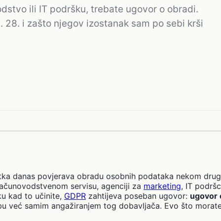
odstvo ili IT podršku, trebate ugovor o obradi.
28. i zašto njegov izostanak sam po sebi krši
tka danas povjerava obradu osobnih podataka nekom drug
računovodstvenom servisu, agenciji za
marketing
, IT podršc
ku kad to učinite,
GDPR
zahtijeva poseban ugovor:
ugovor 
bu već samim angažiranjem tog dobavljača. Evo što morate