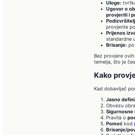
Uloge:
tvrtka
Ugovor o ob
provjeriti i p
Podizvršitelj
provjerite po
Prijenos izv
standardne u
Brisanje:
po 
Bez provjere ovih
temelja, što je čes
Kako provje
Kad dobavljač ponu
Jasno defin
Obvezu obr
Sigurnosne
Pravila o
pod
Pomoć
kod
Brisanje/po