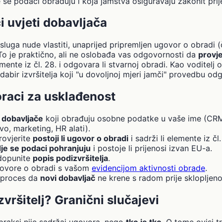
e se podaci obrađuju i koja jamstva osiguravaju zakonit prij
i uvjeti dobavljača
sluga nude vlastiti, unaprijed pripremljen ugovor o obradi 
To je praktično, ali ne oslobađa vas odgovornosti da
provje
nte iz čl. 28. i odgovara li stvarnoj obradi. Kao voditelj o
abir izvršitelja koji "u dovoljnoj mjeri jamči" provedbu od
oraci za usklađenost
 dobavljače
koji obrađuju osobne podatke u vaše ime (CRM,
o, marketing, HR alati).
rovjerite
postoji li ugovor o obradi
i sadrži li elemente iz čl.
je se podaci pohranjuju
i postoje li prijenosi izvan EU-a.
 dopunite
popis podizvršitelja
.
govore o obradi s vašom
evidencijom aktivnosti obrade
.
 proces da
novi dobavljač
ne krene s radom prije sklopljen
 izvršitelj? Granični slučajevi
 praksi nije sadržaj ugovora, nego
tko je tko
. O tome ovisi t