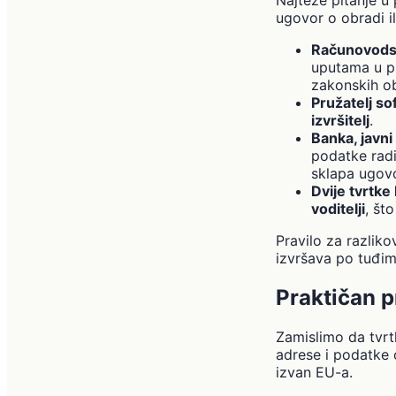
ugovor o obradi i
Računovodst
uputama u pr
zakonskih ob
Pružatelj so
izvršitelj
.
Banka, javni 
podatke radi
sklapa ugovo
Dvije tvrtke
voditelji
, št
Pravilo za razliko
izvršava po tuđim 
Praktičan p
Zamislimo da tvrt
adrese i podatke o
izvan EU-a.