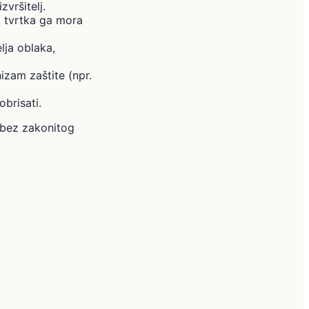
zvršitelj.
, tvrtka ga mora
lja oblaka,
zam zaštite (npr.
obrisati.
i bez zakonitog