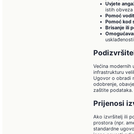
Uvjete angaž
istih obveza
Pomoć vodit
Pomoć kod s
Brisanje ili
Omogućavanj
usklađenosti
Podizvršite
Većina modernih u
infrastrukturu vel
Ugovor o obradi mo
odobrenje, obavje
zaštite podataka. 
Prijenosi i
Ako izvršitelj ili
prostora (npr. am
standardne ugovor