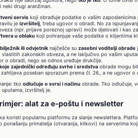
li neki drugi aranžman.
veni servis
koji obrađuje podatke o vašim zaposlenicima
avilu je
izvršitelj
, treba ugovor o obradi. No za ispunjavanje
veza (npr. prijave poreznoj upravi) može djelovati i kao za
ftvera u oblaku
koji pohranjuje vaše podatke o klijentima kl
bilježnik ili odvjetnik
najčešće su
zasebni voditelji obrade
j
 vlastitih zakonskih obveza, a ne isključivo po vašim uput
r o obradi, nego se odnos uređuje drukčije.
 koje zajednički određuju svrhe i sredstva
obrade mogu bi
o zahtijeva poseban sporazum prema čl. 26., a ne ugovor o 
vanje: tko
odlučuje o svrsi i načinu
obrade. Tko odlučuje, vo
uputama, izvršitelj je.
rimjer: alat za e-poštu i newsletter
ka koristi popularnu platformu za slanje newslettera. Platf
 ponašanju primatelja (otvaranja, klikovi) na serverima koj