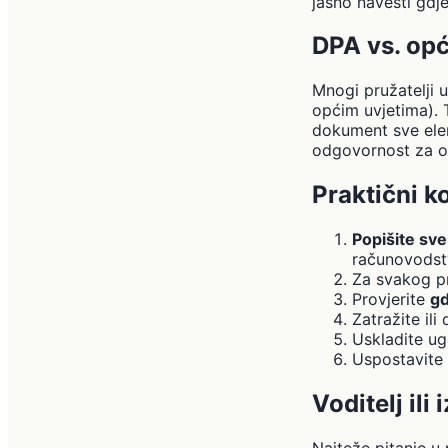
jasno navesti gdj
DPA vs. opć
Mnogi pružatelji u
općim uvjetima). 
dokument sve eleme
odgovornost za od
Praktični k
Popišite sve
računovodstv
Za svakog p
Provjerite
gd
Zatražite ili
Uskladite u
Uspostavite
Voditelj ili
Najteže pitanje u