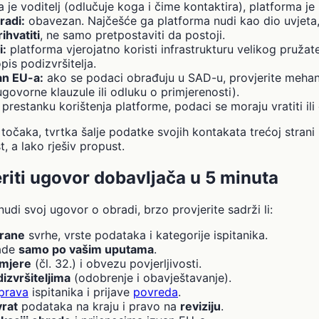
 je voditelj (odlučuje koga i čime kontaktira), platforma je i
radi:
obavezan. Najčešće ga platforma nudi kao dio uvjeta
rihvatiti
, ne samo pretpostaviti da postoji.
i:
platforma vjerojatno koristi infrastrukturu velikog pružate
pis podizvršitelja.
an EU-a:
ako se podaci obrađuju u SAD-u, provjerite mehani
govorne klauzule ili odluku o primjerenosti).
prestanku korištenja platforme, podaci se moraju vratiti ili 
 točaka, tvrtka šalje podatke svojih kontakata trećoj stran
t, a lako rješiv propust.
riti ugovor dobavljača u 5 minuta
di svoj ugovor o obradi, brzo provjerite sadrži li:
irane
svrhe, vrste podataka i kategorije ispitanika.
ade
samo po vašim uputama
.
 mjere
(čl. 32.) i obvezu povjerljivosti.
izvršiteljima
(odobrenje i obavještavanje).
prava
ispitanika i prijave
povreda
.
vrat
podataka na kraju i pravo na
reviziju
.