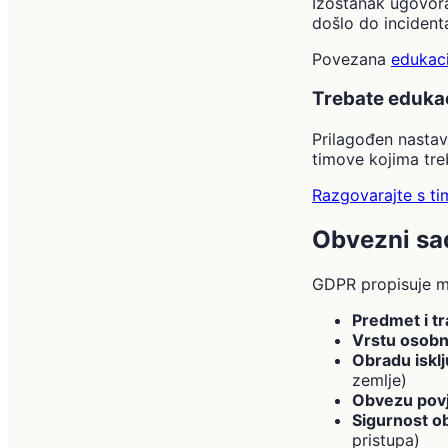
Izostanak ugovora
došlo do incident
Povezana
edukaci
Trebate edukac
Prilagođen nastav
timove kojima tre
Razgovarajte s 
Obvezni sad
GDPR propisuje mi
Predmet i tr
Vrstu osobn
Obradu iskl
zemlje)
Obvezu povje
Sigurnost o
pristupa)