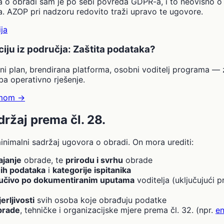
 o obradi sam je po sebi povreda GDPR-a, i to neovisno o t
a. AZOP pri nadzoru redovito traži upravo te ugovore.
ja
iju iz područja: Zaštita podataka?
ni plan, brendirana platforma, osobni voditelj programa —
ba operativno rješenje.
timom
→
ržaj prema čl. 28.
nimalni sadržaj ugovora o obradi. On mora urediti:
ajanje
obrade, te
prirodu i svrhu
obrade
ih podataka
i
kategorije ispitanika
jučivo po dokumentiranim uputama
voditelja (uključujući p
rljivosti
svih osoba koje obrađuju podatke
brade
, tehničke i organizacijske mjere prema čl. 32. (npr.
en