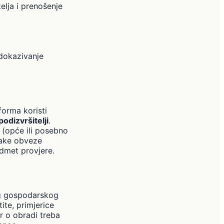
elja i prenošenje
 dokazivanje
forma koristi
podizvršitelji
.
i (opće ili posebno
nake obveze
edmet provjere.
kog gospodarskog
ite, primjerice
r o obradi treba