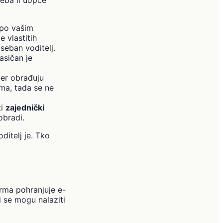
 po vašim
 vlastitih
seban voditelj.
asičan je
er obrađuju
ama, tada se ne
ti
zajednički
obradi.
ditelj je. Tko
orma pohranjuje e-
i se mogu nalaziti