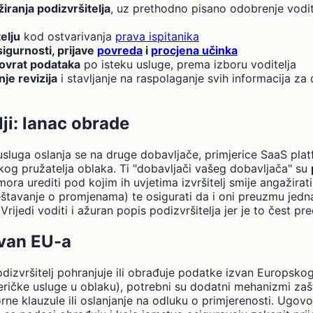
iranja podizvršitelja
, uz prethodno pisano odobrenje vodit
elju
kod ostvarivanja
prava ispitanika
igurnosti, prijave
povreda
i
procjena učinka
 povrat podataka
po isteku usluge, prema izboru voditelja
e revizija
i stavljanje na raspolaganje svih informacija za
lji: lanac obrade
sluga oslanja se na druge dobavljače, primjerice SaaS plat
ikog pružatelja oblaka. Ti "dobavljači vašeg dobavljača" su
ra urediti pod kojim ih uvjetima izvršitelj smije angažirat
štavanje o promjenama) te osigurati da i oni preuzmu jed
Vrijedi voditi i ažuran popis podizvršitelja jer je to čest pr
zvan EU-a
 podizvršitelj pohranjuje ili obrađuje podatke izvan Europs
eričke usluge u oblaku), potrebni su dodatni mehanizmi zašt
ne klauzule ili oslanjanje na odluku o primjerenosti. Ugovo