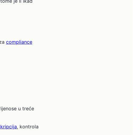
ome je li ikad
 za
compliance
rijenose u treće
kripcija
, kontrola