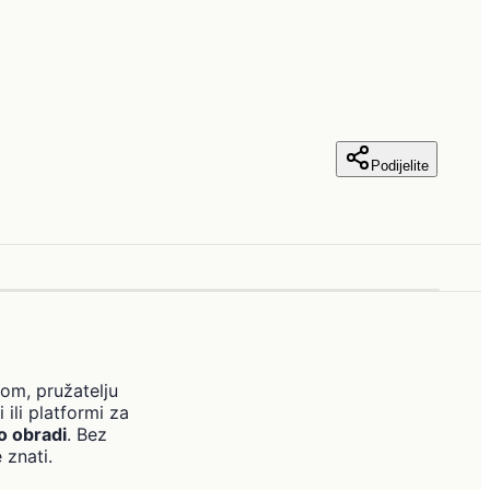
Podijelite
om, pružatelju
i ili platformi za
o obradi
. Bez
 znati.