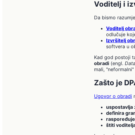
Voditelj i i
Da bismo razumjel
Voditelj obr
odlučuje koj
Izvršitelj o
softvera u o
Kad god postoji t
obradi
(engl.
Data
mali, "neformalni"
Zašto je D
Ugovor o obradi
n
uspostavlja 
definira gra
raspoređuje
štiti voditelj