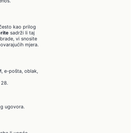
enos.
(često kao prilog
rite
sadrži li taj
brade, vi snosite
govarajućih mjera.
 e-pošta, oblak,
 28.
og ugovora.
reba li uopće