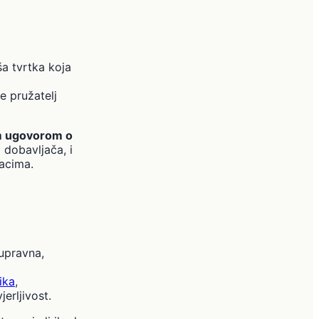
a tvrtka koja
ce pružatelj
m ugovorom o
i dobavljača, i
dacima.
tupravna,
ika
,
erljivost.