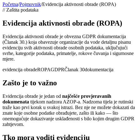
Početna
/
Pojmovnik
/
Evidencija aktivnosti obrade (ROPA)
//
Zaštita podataka
Evidencija aktivnosti obrade (ROPA)
Evidencija aktivnosti obrade je obvezna GDPR dokumentacija
(Članak 30.) koja obavezuje organizacije da vode detaljnu pisanu
evidenciju svih aktivnosti obrade osobnih podataka, uključujući
svrhe, kategorije podataka, primatelje, rokove čuvanja i sigurnosne
mjere.
evidencija obrade
ROPA
GDPR
Članak 30
dokumentacija
Zašto je to važno
Evidencija obrade je jedan od
najčešće provjeravanih
dokumenata
tijekom nadzora AZOP-a. Nadzorna tijela je rutinski
traže kao prvi korak u svakoj istrazi. Bez nje ne možete dokazati da
znate koje osobne podatke obrađujete, zašto ili kako — što
onemogućuje dokazivanje usklađenosti s bilo kojim drugim GDPR
zahtjevom.
Tko mora voditi evidenciju