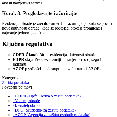
alat ili namjenski softver.
Korak 3: Pregledavajte i ažurirajte
Evidencija obrade je
živi dokument
— ažurirajte je kada se počnu
nove aktivnosti obrade, kada se postojeći procesi promijene i
najmanje jednom godišnje.
Ključna regulativa
GDPR Članak 30
— evidencija aktivnosti obrade
EDPB stajalište o evidenciji
— smjernice o opsegu i
sadržaju
AZOP predlošci
— dostupni na web stranici AZOP-a
Kategorija
Zaštita podataka
→
Povezani pojmovi
·
GDPR (Opća uredba o zaštiti podataka)
·
Voditelj obrade
·
Izvršitelj obrade
·
DPO (Službenik za zaštitu podataka)
·
AZOP (Agencija za zaštitu osobnih podataka)