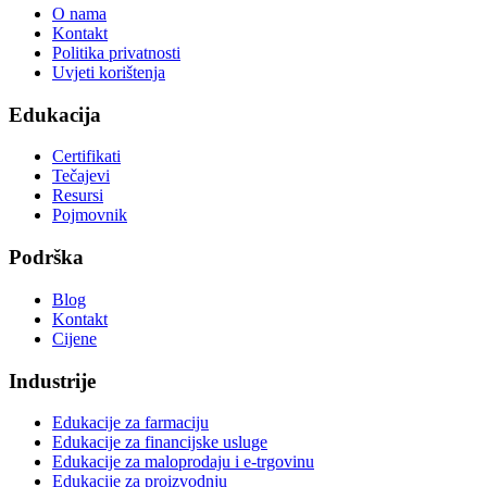
O nama
Kontakt
Politika privatnosti
Uvjeti korištenja
Edukacija
Certifikati
Tečajevi
Resursi
Pojmovnik
Podrška
Blog
Kontakt
Cijene
Industrije
Edukacije za farmaciju
Edukacije za financijske usluge
Edukacije za maloprodaju i e-trgovinu
Edukacije za proizvodnju