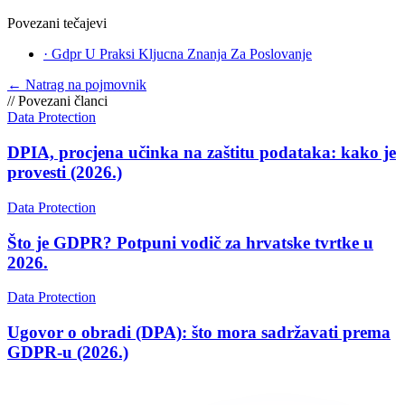
Povezani tečajevi
·
Gdpr U Praksi Kljucna Znanja Za Poslovanje
←
Natrag na pojmovnik
//
Povezani članci
Data Protection
DPIA, procjena učinka na zaštitu podataka: kako je
provesti (2026.)
Data Protection
Što je GDPR? Potpuni vodič za hrvatske tvrtke u
2026.
Data Protection
Ugovor o obradi (DPA): što mora sadržavati prema
GDPR-u (2026.)