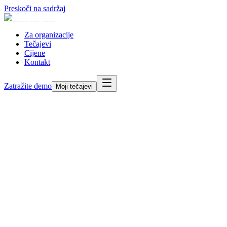
Preskoči na sadržaj
Za organizacije
Tečajevi
Cijene
Kontakt
Zatražite demo
Moji tečajevi