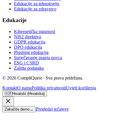
Edukacije za tehnologiju
Edukacije za zdravstvo
Edukacije
Kibernetička sigurnost
NIS2 direktiva
GDPR edukacija
DPO edukacija
Phishing edukacija
Sprječavanje pranja novca
ESG i CSRD
Zaštita podataka
©
2026
CompliQuest ·
Sva prava pridržana.
Kontakt
O nama
Politika privatnosti
Uvjeti korištenja
🇭🇷
Hrvatski (Hrvatska)
Pregledaj tečajeve
Zakažite demo
→