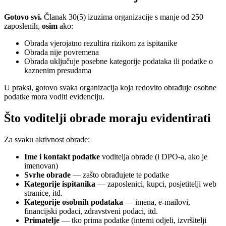
Gotovo svi.
Članak 30(5) izuzima organizacije s manje od 250
zaposlenih,
osim
ako:
Obrada vjerojatno rezultira rizikom za ispitanike
Obrada nije povremena
Obrada uključuje posebne kategorije podataka ili podatke o
kaznenim presudama
U praksi, gotovo svaka organizacija koja redovito obrađuje osobne
podatke mora voditi evidenciju.
Što voditelji obrade moraju evidentirati
Za svaku aktivnost obrade:
Ime i kontakt podatke
voditelja obrade (i DPO-a, ako je
imenovan)
Svrhe obrade
— zašto obrađujete te podatke
Kategorije ispitanika
— zaposlenici, kupci, posjetitelji web
stranice, itd.
Kategorije osobnih podataka
— imena, e-mailovi,
financijski podaci, zdravstveni podaci, itd.
Primatelje
— tko prima podatke (interni odjeli, izvršitelji