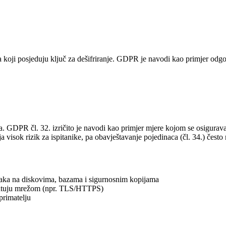
a koji posjeduju ključ za dešifriranje. GDPR je navodi kao primjer odgov
aka. GDPR čl. 32. izričito je navodi kao primjer mjere kojom se osigurav
a visok rizik za ispitanike, pa obavještavanje pojedinaca (čl. 34.) često 
aka na diskovima, bazama i sigurnosnim kopijama
putuju mrežom (npr. TLS/HTTPS)
 primatelju