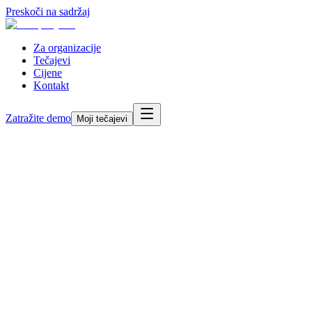
Preskoči na sadržaj
Za organizacije
Tečajevi
Cijene
Kontakt
Zatražite demo
Moji tečajevi