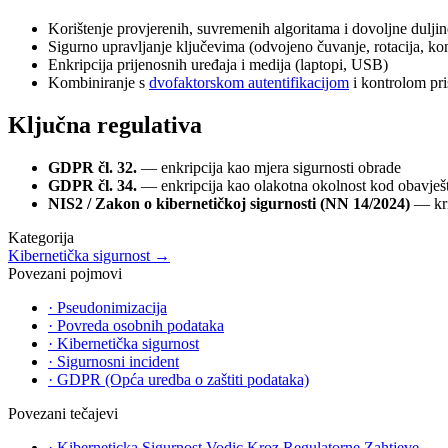
Korištenje provjerenih, suvremenih algoritama i dovoljne duljin
Sigurno upravljanje ključevima (odvojeno čuvanje, rotacija, kon
Enkripcija prijenosnih uređaja i medija (laptopi, USB)
Kombiniranje s
dvofaktorskom autentifikacijom
i kontrolom pri
Ključna regulativa
GDPR čl. 32.
— enkripcija kao mjera sigurnosti obrade
GDPR čl. 34.
— enkripcija kao olakotna okolnost kod obavješ
NIS2 / Zakon o kibernetičkoj sigurnosti (NN 14/2024)
— kri
Kategorija
Kibernetička sigurnost
→
Povezani pojmovi
·
Pseudonimizacija
·
Povreda osobnih podataka
·
Kibernetička sigurnost
·
Sigurnosni incident
·
GDPR (Opća uredba o zaštiti podataka)
Povezani tečajevi
·
Kiberneticka Sigurnost Vodic Kroz Regulatorne Zahtjeve