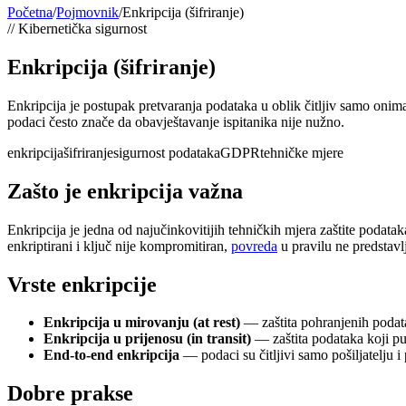
Početna
/
Pojmovnik
/
Enkripcija (šifriranje)
//
Kibernetička sigurnost
Enkripcija (šifriranje)
Enkripcija je postupak pretvaranja podataka u oblik čitljiv samo onim
podaci često znače da obavještavanje ispitanika nije nužno.
enkripcija
šifriranje
sigurnost podataka
GDPR
tehničke mjere
Zašto je enkripcija važna
Enkripcija je jedna od najučinkovitijih tehničkih mjera zaštite podat
enkriptirani i ključ nije kompromitiran,
povreda
u pravilu ne predstavlj
Vrste enkripcije
Enkripcija u mirovanju (at rest)
— zaštita pohranjenih podat
Enkripcija u prijenosu (in transit)
— zaštita podataka koji 
End-to-end enkripcija
— podaci su čitljivi samo pošiljatelju i
Dobre prakse