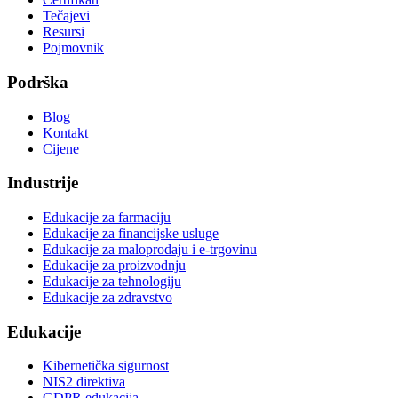
Tečajevi
Resursi
Pojmovnik
Podrška
Blog
Kontakt
Cijene
Industrije
Edukacije za farmaciju
Edukacije za financijske usluge
Edukacije za maloprodaju i e-trgovinu
Edukacije za proizvodnju
Edukacije za tehnologiju
Edukacije za zdravstvo
Edukacije
Kibernetička sigurnost
NIS2 direktiva
GDPR edukacija