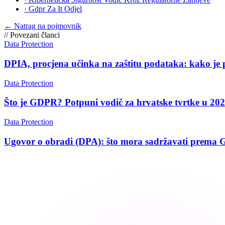
·
Gdpr Za It Odjel
←
Natrag na pojmovnik
//
Povezani članci
Data Protection
DPIA, procjena učinka na zaštitu podataka: kako je p
Data Protection
Što je GDPR? Potpuni vodič za hrvatske tvrtke u 202
Data Protection
Ugovor o obradi (DPA): što mora sadržavati prema 