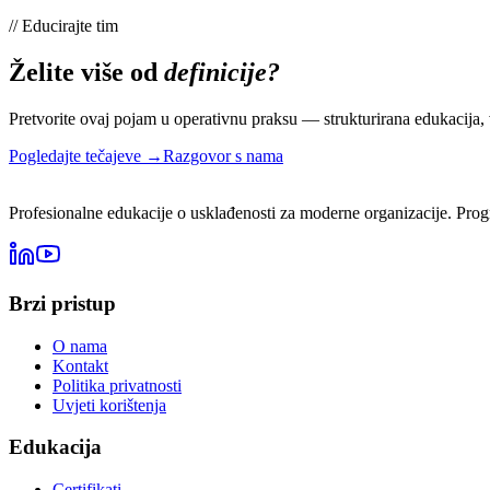
//
Educirajte tim
Želite više od
definicije?
Pretvorite ovaj pojam u operativnu praksu — strukturirana edukacija, 
Pogledajte tečajeve →
Razgovor s nama
Profesionalne edukacije o usklađenosti za moderne organizacije. Progr
Brzi pristup
O nama
Kontakt
Politika privatnosti
Uvjeti korištenja
Edukacija
Certifikati