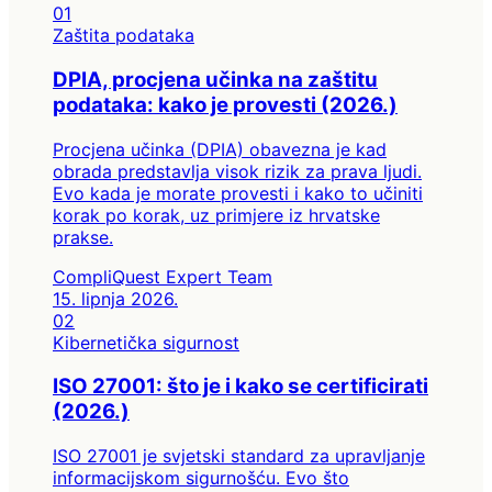
01
Zaštita podataka
DPIA, procjena učinka na zaštitu
podataka: kako je provesti (2026.)
Procjena učinka (DPIA) obavezna je kad
obrada predstavlja visok rizik za prava ljudi.
Evo kada je morate provesti i kako to učiniti
korak po korak, uz primjere iz hrvatske
prakse.
CompliQuest Expert Team
15. lipnja 2026.
02
Kibernetička sigurnost
ISO 27001: što je i kako se certificirati
(2026.)
ISO 27001 je svjetski standard za upravljanje
informacijskom sigurnošću. Evo što