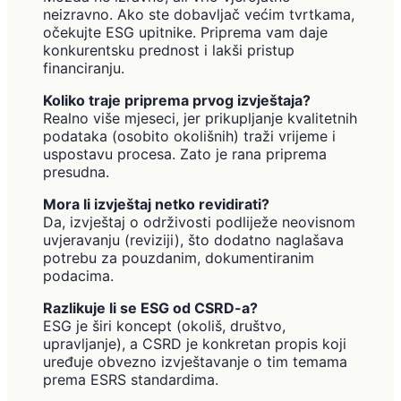
neizravno. Ako ste dobavljač većim tvrtkama,
očekujte ESG upitnike. Priprema vam daje
konkurentsku prednost i lakši pristup
financiranju.
Koliko traje priprema prvog izvještaja?
Realno više mjeseci, jer prikupljanje kvalitetnih
podataka (osobito okolišnih) traži vrijeme i
uspostavu procesa. Zato je rana priprema
presudna.
Mora li izvještaj netko revidirati?
Da, izvještaj o održivosti podliježe neovisnom
uvjeravanju (reviziji), što dodatno naglašava
potrebu za pouzdanim, dokumentiranim
podacima.
Razlikuje li se ESG od CSRD-a?
ESG je širi koncept (okoliš, društvo,
upravljanje), a CSRD je konkretan propis koji
uređuje obvezno izvještavanje o tim temama
prema ESRS standardima.