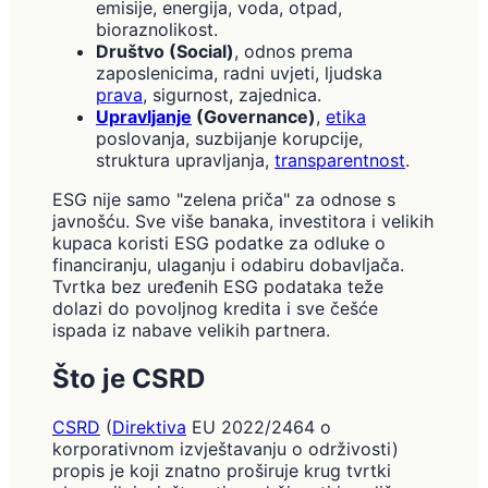
emisije, energija, voda, otpad,
bioraznolikost.
Društvo (Social)
, odnos prema
zaposlenicima, radni uvjeti, ljudska
prava
, sigurnost, zajednica.
Upravljanje
(Governance)
,
etika
poslovanja, suzbijanje korupcije,
struktura upravljanja,
transparentnost
.
ESG nije samo "zelena priča" za odnose s
javnošću. Sve više banaka, investitora i velikih
kupaca koristi ESG podatke za odluke o
financiranju, ulaganju i odabiru dobavljača.
Tvrtka bez uređenih ESG podataka teže
dolazi do povoljnog kredita i sve češće
ispada iz nabave velikih partnera.
Što je CSRD
CSRD
(
Direktiva
EU 2022/2464 o
korporativnom izvještavanju o održivosti)
propis je koji znatno proširuje krug tvrtki