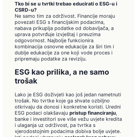
Tko bi se u tvrtki trebao educirati o ESG-u i
CSRD-u?
Ne samo tim za održivost. Financije moraju
povezati ESG s financijskim podacima,
nabava prikuplja podatke od dobavljača, a
uprava potvrđuje izvještaj i preuzima
odgovornost. Najbolje funkcionira
kombinacija osnovne edukacije za širi tim i
dublje edukacije za one koji vode proces i
pripremaju podatke za reviziju.
ESG kao prilika, a ne samo
trošak
Lako je ESG doživjeti kao još jedan nametnuti
trošak. No tvrtke koje ga shvate ozbiljno
otkrivaju da donosi i konkretne koristi. Uredni
ESG podaci olakšavaju
pristup financiranju
,
banke i investitori sve više vežu uvjete kredita
i ulaganja uz održivost, pa tvrtka s
vjerodostojnim podacima dobiva bolje uvjete.