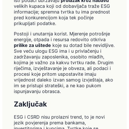
Isti podaci ubrzavaju
prolazak kroz nabavu
velikih kupaca koji od dobavljača traže ESG
informacije; spremna tvrtka tu ima prednost
pred konkurencijom koja tek počinje
prikupljati podatke.
Postoji i unutarnja korist. Mjerenje potrošnje
energije, otpada i resursa redovito otkriva
prilike za uštede
koje su dotad bile nevidljive.
Sve veću ulogu ESG ima i u privlačenju i
zadržavanju zaposlenika, osobito mlađih,
kojima je važno za kakvu tvrtku rade. Drugim
riječima, izvještavanje je obveza, ali podaci i
procesi koje pritom uspostavite imaju
vrijednost daleko izvan samog izvještaja, ako
im se pristupi strateški, a ne kao pukom
ispunjavanju obrasca.
Zaključak
ESG i CSRD nisu prolazni trend, to je novi
jezik povjerenja prema bankama,
investitorima i kupcima. Tvrtke koje se