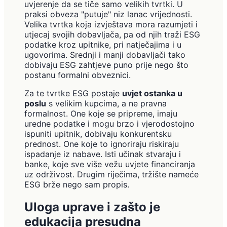
uvjerenje da se tiče samo velikih tvrtki. U
praksi obveza "putuje" niz lanac vrijednosti.
Velika tvrtka koja izvještava mora razumjeti i
utjecaj svojih dobavljača, pa od njih traži ESG
podatke kroz upitnike, pri natječajima i u
ugovorima. Srednji i manji dobavljači tako
dobivaju ESG zahtjeve puno prije nego što
postanu formalni obveznici.
Za te tvrtke ESG postaje
uvjet ostanka u
poslu
s velikim kupcima, a ne pravna
formalnost. One koje se pripreme, imaju
uredne podatke i mogu brzo i vjerodostojno
ispuniti upitnik, dobivaju konkurentsku
prednost. One koje to ignoriraju riskiraju
ispadanje iz nabave. Isti učinak stvaraju i
banke, koje sve više vežu uvjete financiranja
uz održivost. Drugim riječima, tržište nameće
ESG brže nego sam propis.
Uloga uprave i zašto je
edukacija presudna