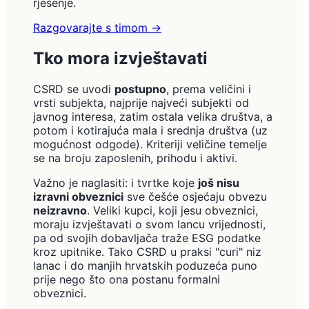
rješenje.
Razgovarajte s timom
→
Tko mora izvještavati
CSRD se uvodi
postupno
, prema veličini i
vrsti subjekta, najprije najveći subjekti od
javnog interesa, zatim ostala velika društva, a
potom i kotirajuća mala i srednja društva (uz
mogućnost odgode). Kriteriji veličine temelje
se na broju zaposlenih, prihodu i aktivi.
Važno je naglasiti: i tvrtke koje
još nisu
izravni obveznici
sve češće osjećaju obvezu
neizravno
. Veliki kupci, koji jesu obveznici,
moraju izvještavati o svom lancu vrijednosti,
pa od svojih dobavljača traže ESG podatke
kroz upitnike. Tako CSRD u praksi "curi" niz
lanac i do manjih hrvatskih poduzeća puno
prije nego što ona postanu formalni
obveznici.