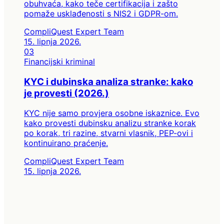
obuhvaća, kako teče certifikacija i zašto
pomaže usklađenosti s NIS2 i GDPR-om.
CompliQuest Expert Team
15. lipnja 2026.
03
Financijski kriminal
KYC i dubinska analiza stranke: kako
je provesti (2026.)
KYC nije samo provjera osobne iskaznice. Evo
kako provesti dubinsku analizu stranke korak
po korak, tri razine, stvarni vlasnik, PEP-ovi i
kontinuirano praćenje.
CompliQuest Expert Team
15. lipnja 2026.