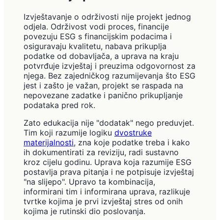
Izvještavanje o održivosti nije projekt jednog
odjela. Održivost vodi proces, financije
povezuju ESG s financijskim podacima i
osiguravaju kvalitetu, nabava prikuplja
podatke od dobavljača, a uprava na kraju
potvrđuje izvještaj i preuzima odgovornost za
njega. Bez zajedničkog razumijevanja što ESG
jest i zašto je važan, projekt se raspada na
nepovezane zadatke i panično prikupljanje
podataka pred rok.
Zato edukacija nije "dodatak" nego preduvjet.
Tim koji razumije logiku
dvostruke
materijalnosti
, zna koje podatke treba i kako
ih dokumentirati za reviziju, radi sustavno
kroz cijelu godinu. Uprava koja razumije ESG
postavlja prava pitanja i ne potpisuje izvještaj
"na slijepo". Upravo ta kombinacija,
informirani tim i informirana uprava, razlikuje
tvrtke kojima je prvi izvještaj stres od onih
kojima je rutinski dio poslovanja.