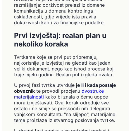
razmišljanja: održivost prelazi iz domene
komunikacija u domenu kontrolinga i
usklađenosti, gdje vrijede ista pravila
dokazivosti kao i za financijske podatke.
Prvi izvještaj: realan plan u
nekoliko koraka
Tvrtkama koje se prvi put pripremaju,
najkorisnije je izvještaj ne gledati kao jedan
veliki dokument, nego kao ishod procesa koji
traje cijelu godinu. Realan put izgleda ovako.
U prvoj fazi tvrtka utvrđuje
je li i kada postaje
obveznik
te provodi procjenu
dvostruke
materijalnosti
kako bi znala o čemu uopće
mora izvještavati. Ovaj korak određuje sve
ostalo i ne smije se preskočiti niti delegirati
vanjskom konzultantu "na slijepo", materijalne
teme proizlaze iz stvarnog poslovanja tvrtke.
U drugoj fazi popisuju se potrebni podaci i