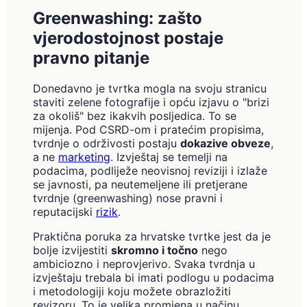
Greenwashing: zašto
vjerodostojnost postaje
pravno pitanje
Donedavno je tvrtka mogla na svoju stranicu
staviti zelene fotografije i opću izjavu o "brizi
za okoliš" bez ikakvih posljedica. To se
mijenja. Pod CSRD-om i pratećim propisima,
tvrdnje o održivosti postaju
dokazive obveze
,
a ne
marketing
. Izvještaj se temelji na
podacima, podliježe neovisnoj reviziji i izlaže
se javnosti, pa neutemeljene ili pretjerane
tvrdnje (greenwashing) nose pravni i
reputacijski
rizik
.
Praktična poruka za hrvatske tvrtke jest da je
bolje izvijestiti
skromno i točno
nego
ambiciozno i neprovjerivo. Svaka tvrdnja u
izvještaju trebala bi imati podlogu u podacima
i metodologiji koju možete obrazložiti
revizoru. To je velika promjena u načinu