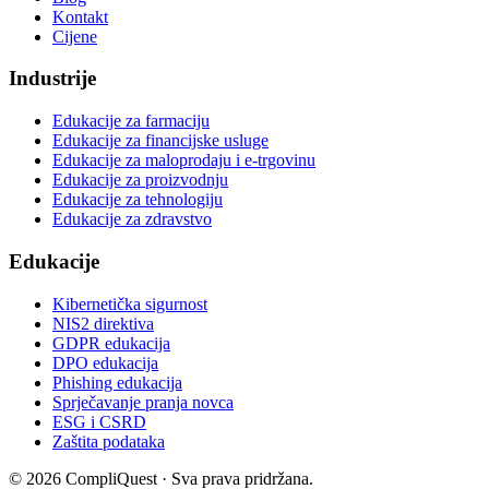
Kontakt
Cijene
Industrije
Edukacije za farmaciju
Edukacije za financijske usluge
Edukacije za maloprodaju i e-trgovinu
Edukacije za proizvodnju
Edukacije za tehnologiju
Edukacije za zdravstvo
Edukacije
Kibernetička sigurnost
NIS2 direktiva
GDPR edukacija
DPO edukacija
Phishing edukacija
Sprječavanje pranja novca
ESG i CSRD
Zaštita podataka
©
2026
CompliQuest ·
Sva prava pridržana.