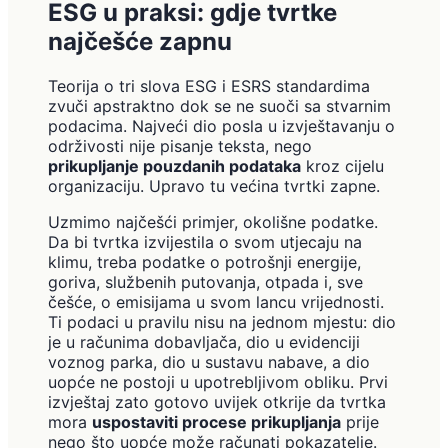
ESG u praksi: gdje tvrtke
najčešće zapnu
Teorija o tri slova ESG i ESRS standardima
zvuči apstraktno dok se ne suoči sa stvarnim
podacima. Najveći dio posla u izvještavanju o
održivosti nije pisanje teksta, nego
prikupljanje pouzdanih podataka
kroz cijelu
organizaciju. Upravo tu većina tvrtki zapne.
Uzmimo najčešći primjer, okolišne podatke.
Da bi tvrtka izvijestila o svom utjecaju na
klimu, treba podatke o potrošnji energije,
goriva, službenih putovanja, otpada i, sve
češće, o emisijama u svom lancu vrijednosti.
Ti podaci u pravilu nisu na jednom mjestu: dio
je u računima dobavljača, dio u evidenciji
voznog parka, dio u sustavu nabave, a dio
uopće ne postoji u upotrebljivom obliku. Prvi
izvještaj zato gotovo uvijek otkrije da tvrtka
mora
uspostaviti procese prikupljanja
prije
nego što uopće može računati pokazatelje.