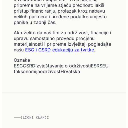
pripreme na vrijeme stječu prednost: lakši
pristup financiranju, prolazak kroz nabavu
velikih partnera i uređene podatke umjesto
panike u zadnji čas.
Ako želite da vaš tim za održivost, financije i
upravu samostalno provedu procjenu
materijalnosti i pripreme izvještaj, pogledajte
našu
ESG i CSRD edukaciju za tvrtke
.
Oznake
ESG
CSRD
izvještavanje o održivosti
ESRS
EU
taksonomija
održivost
Hrvatska
SLIČNI ČLANCI