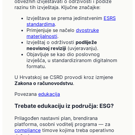
obveznih izvještavati o održivosti i podiže
razinu tih izvještaja. Ključne značajke:
Izvještava se prema jedinstvenim
ESRS
standardima
.
Primjenjuje se načelo
dvostruke
materijalnosti
.
Izvještaj o održivosti
podliježe
neovisnoj reviziji
(uvjeravanju).
Objavljuje se kao dio poslovnog
izvješća, u standardiziranom digitalnom
formatu.
U Hrvatskoj se CSRD provodi kroz izmjene
Zakona o računovodstvu
.
Povezana
edukacija
Trebate edukaciju iz područja: ESG?
Prilagođen nastavni plan, brendirana
platforma, osobni voditelj programa — za
compliance
timove kojima treba operativno