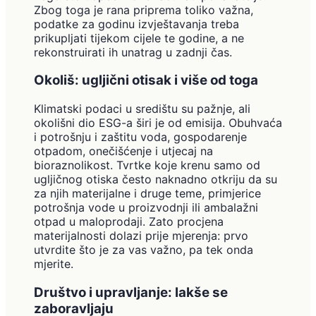
Zbog toga je rana priprema toliko važna,
podatke za godinu izvještavanja treba
prikupljati tijekom cijele te godine, a ne
rekonstruirati ih unatrag u zadnji čas.
Okoliš: ugljični otisak i više od toga
Klimatski podaci u središtu su pažnje, ali
okolišni dio ESG-a širi je od emisija. Obuhvaća
i potrošnju i zaštitu voda, gospodarenje
otpadom, onečišćenje i utjecaj na
bioraznolikost. Tvrtke koje krenu samo od
ugljičnog otiska često naknadno otkriju da su
za njih materijalne i druge teme, primjerice
potrošnja vode u proizvodnji ili ambalažni
otpad u maloprodaji. Zato procjena
materijalnosti dolazi prije mjerenja: prvo
utvrdite što je za vas važno, pa tek onda
mjerite.
Društvo i upravljanje: lakše se
zaboravljaju