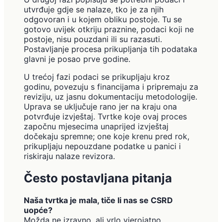
utvrđuje gdje se nalaze, tko je za njih
odgovoran i u kojem obliku postoje. Tu se
gotovo uvijek otkriju praznine, podaci koji ne
postoje, nisu pouzdani ili su razasuti.
Postavljanje procesa prikupljanja tih podataka
glavni je posao prve godine.
U trećoj fazi podaci se prikupljaju kroz
godinu, povezuju s financijama i pripremaju za
reviziju, uz jasnu dokumentaciju metodologije.
Uprava se uključuje rano jer na kraju ona
potvrđuje izvještaj. Tvrtke koje ovaj proces
započnu mjesecima unaprijed izvještaj
dočekaju spremne; one koje krenu pred rok,
prikupljaju nepouzdane podatke u panici i
riskiraju nalaze revizora.
Često postavljana pitanja
Naša tvrtka je mala, tiče li nas se CSRD
uopće?
Možda ne izravno, ali vrlo vjerojatno