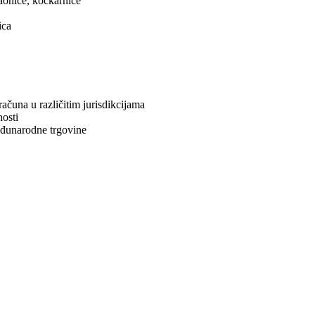
aonice, kockarnice
ica
čuna u različitim jurisdikcijama
osti
eđunarodne trgovine