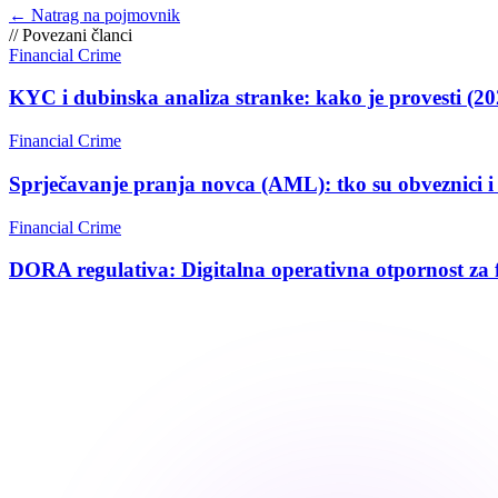
←
Natrag na pojmovnik
//
Povezani članci
Financial Crime
KYC i dubinska analiza stranke: kako je provesti (20
Financial Crime
Sprječavanje pranja novca (AML): tko su obveznici i 
Financial Crime
DORA regulativa: Digitalna operativna otpornost za f