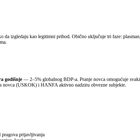
o da izgledaju kao legitimni prihod. Obično uključuje tri faze: plasman,
zma.
ra godišnje
— 2–5% globalnog BDP-a. Pranje novca omogućuje svaki obl
ranja novca (USKOK) i HANFA aktivno nadziru obvezne subjekte.
 pragova prijavljivanja