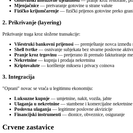
Gotovinski intenzivne djelatnosti
— pranje kroz restorane, pr
Mjenjačnice
— pretvaranje gotovine u strane valute
Fizičko krijumčarenje
— fizički prijenos gotovine preko gran
2. Prikrivanje (layering)
Prikrivanje traga kroz složene transakcije:
Višestruki bankovni prijenosi
— premještanje novca između ra
Shell tvrtke
— osnivanje subjekata bez stvarne poslovne aktivn
Pranje kroz trgovinu
— pretjerano ili premalo fakturiranje m
Nekretnine
— kupnja i prodaja nekretnina
Kriptovalute
— korištenje miksera i privacy coinova
3. Integracija
"Oprani" novac se vraća u legitimnu ekonomiju:
Luksuzne kupnje
— umjetnine, nakit, vozila, jahte
Ulaganja u nekretnine
— stambene i komercijalne nekretnine
Poslovna ulaganja
— legitimne poslovne akvizicije
Financijski instrumenti
— dionice, obveznice, osiguranje
Crvene zastavice