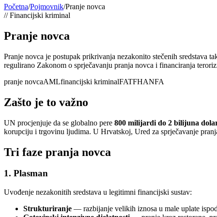
Početna
/
Pojmovnik
/
Pranje novca
//
Financijski kriminal
Pranje novca
Pranje novca je postupak prikrivanja nezakonito stečenih sredstava tak
regulirano Zakonom o sprječavanju pranja novca i financiranja terori
pranje novca
AML
financijski kriminal
FATF
HANFA
Zašto je to važno
UN procjenjuje da se globalno pere
800 milijardi do 2 bilijuna dola
korupciju i trgovinu ljudima. U Hrvatskoj, Ured za sprječavanje p
Tri faze pranja novca
1. Plasman
Uvođenje nezakonitih sredstava u legitimni financijski sustav:
Strukturiranje
— razbijanje velikih iznosa u male uplate ispod