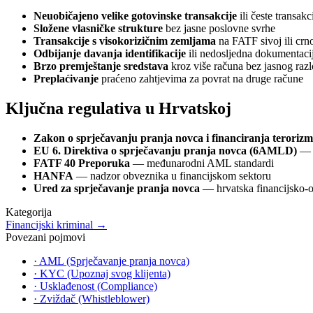
Neuobičajeno velike gotovinske transakcije
ili česte transakc
Složene vlasničke strukture
bez jasne poslovne svrhe
Transakcije s visokorizičnim zemljama
na FATF sivoj ili crnoj
Odbijanje davanja identifikacije
ili nedosljedna dokumentaci
Brzo premještanje sredstava
kroz više računa bez jasnog raz
Preplaćivanje
praćeno zahtjevima za povrat na druge račune
Ključna regulativa u Hrvatskoj
Zakon o sprječavanju pranja novca i financiranja terori
EU 6. Direktiva o sprječavanju pranja novca (6AMLD)
— 
FATF 40 Preporuka
— međunarodni AML standardi
HANFA
— nadzor obveznika u financijskom sektoru
Ured za sprječavanje pranja novca
— hrvatska financijsko-o
Kategorija
Financijski kriminal
→
Povezani pojmovi
·
AML (Sprječavanje pranja novca)
·
KYC (Upoznaj svog klijenta)
·
Usklađenost (Compliance)
·
Zviždač (Whistleblower)