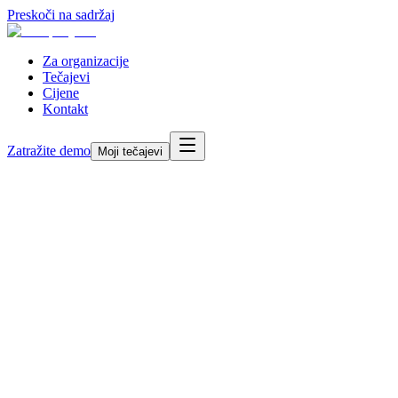
Preskoči na sadržaj
Za organizacije
Tečajevi
Cijene
Kontakt
Zatražite demo
Moji tečajevi