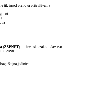
ije tik ispod pragova prijavljivanja
 listi
ja
loga
zma (ZSPNFT)
— hrvatsko zakonodavstvo
EU okvir
bavještajna jedinica