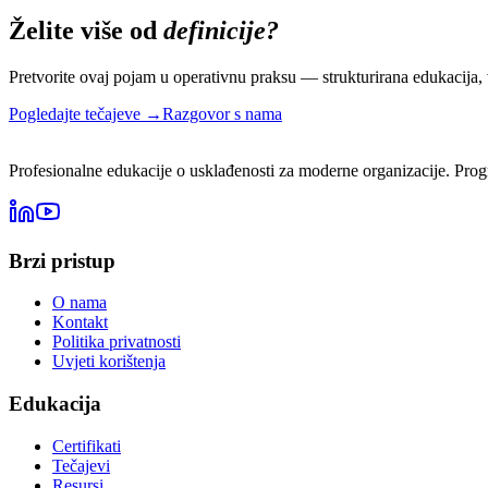
Želite više od
definicije?
Pretvorite ovaj pojam u operativnu praksu — strukturirana edukacija, 
Pogledajte tečajeve →
Razgovor s nama
Profesionalne edukacije o usklađenosti za moderne organizacije. Progr
Brzi pristup
O nama
Kontakt
Politika privatnosti
Uvjeti korištenja
Edukacija
Certifikati
Tečajevi
Resursi