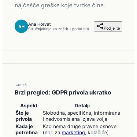
najčešće greške koje tvrtke čine.
Ana Horvat
AH
Podijelite
Stručnjakinja za zaštitu podataka
SADRŽAJ
Brzi pregled: GDPR privola ukratko
Aspekt
Detalji
Što je
Slobodna, specifična, informirana
privola
i nedvosmislena izjava volje
Kada je
Kad nema druge pravne osnove
potrebna
(npr. za
marketing
, kolačiće)