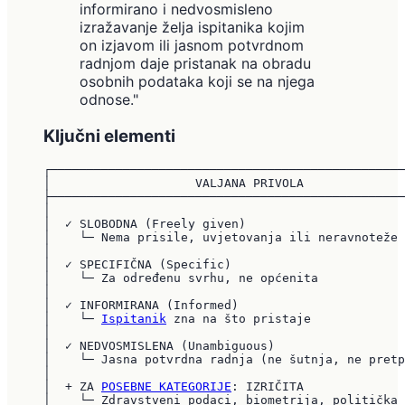
informirano i nedvosmisleno
izražavanje želja ispitanika kojim
on izjavom ili jasnom potvrdnom
radnjom daje pristanak na obradu
osobnih podataka koji se na njega
odnose."
Ključni elementi
┌─────────────────────────────────────────────────
│                    VALJANA PRIVOLA              
├─────────────────────────────────────────────────
│                                                 
│  ✓ SLOBODNA (Freely given)                      
│    └─ Nema prisile, uvjetovanja ili neravnoteže 
│                                                 
│  ✓ SPECIFIČNA (Specific)                        
│    └─ Za određenu svrhu, ne općenita            
│                                                 
│  ✓ INFORMIRANA (Informed)                       
│    └─ 
Ispitanik
 zna na što pristaje             
│                                                 
│  ✓ NEDVOSMISLENA (Unambiguous)                  
│    └─ Jasna potvrdna radnja (ne šutnja, ne pretp
│                                                 
│  + ZA 
POSEBNE KATEGORIJE
: IZRIČITA              
│    └─ Zdravstveni podaci, biometrija, politička 