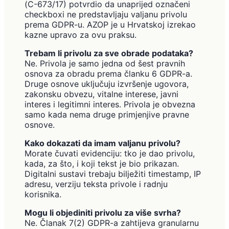
(C-673/17) potvrdio da unaprijed označeni
checkboxi ne predstavljaju valjanu privolu
prema GDPR-u. AZOP je u Hrvatskoj izrekao
kazne upravo za ovu praksu.
Trebam li privolu za sve obrade podataka?
Ne. Privola je samo jedna od šest pravnih
osnova za obradu prema članku 6 GDPR-a.
Druge osnove uključuju izvršenje ugovora,
zakonsku obvezu, vitalne interese, javni
interes i legitimni interes. Privola je obvezna
samo kada nema druge primjenjive pravne
osnove.
Kako dokazati da imam valjanu privolu?
Morate čuvati evidenciju: tko je dao privolu,
kada, za što, i koji tekst je bio prikazan.
Digitalni sustavi trebaju bilježiti timestamp, IP
adresu, verziju teksta privole i radnju
korisnika.
Mogu li objediniti privolu za više svrha?
Ne. Članak 7(2) GDPR-a zahtijeva granularnu