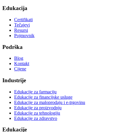
Edukacija
Certifikati
Tečajevi
Resursi
Pojmovnik
Podrška
Blog
Kontakt
Cijene
Industrije
Edukacije za farmaciju
Edukacije za financijske usluge
Edukacije za maloprodaju i e-trgovinu
Edukacije za proizvodnju
Edukacije za tehnologiju
Edukacije za zdravstvo
Edukacije