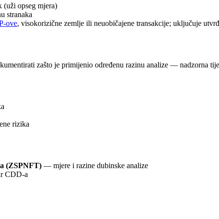
 (uži opseg mjera)
u stranaka
P-ove
, visokorizične zemlje ili neuobičajene transakcije; uključuje utvr
umentirati zašto je primijenio određenu razinu analize — nadzorna tijel
ka
ene rizika
zma (ZSPNFT)
— mjere i razine dubinske analize
r CDD-a