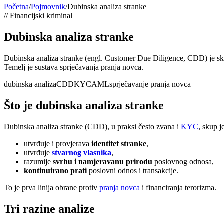
Početna
/
Pojmovnik
/
Dubinska analiza stranke
//
Financijski kriminal
Dubinska analiza stranke
Dubinska analiza stranke (engl. Customer Due Diligence, CDD) je skup 
Temelj je sustava sprječavanja pranja novca.
dubinska analiza
CDD
KYC
AML
sprječavanje pranja novca
Što je dubinska analiza stranke
Dubinska analiza stranke (CDD), u praksi često zvana i
KYC
, skup 
utvrđuje i provjerava
identitet stranke
,
utvrđuje
stvarnog vlasnika
,
razumije
svrhu i namjeravanu prirodu
poslovnog odnosa,
kontinuirano prati
poslovni odnos i transakcije.
To je prva linija obrane protiv
pranja novca
i financiranja terorizma.
Tri razine analize