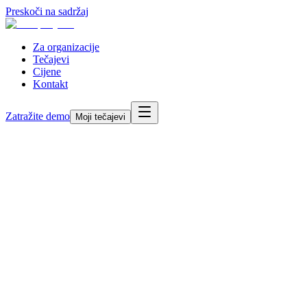
Preskoči na sadržaj
Za organizacije
Tečajevi
Cijene
Kontakt
Zatražite demo
Moji tečajevi