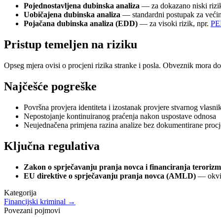
Pojednostavljena dubinska analiza
— za dokazano niski rizik
Uobičajena dubinska analiza
— standardni postupak za većin
Pojačana dubinska analiza (EDD)
— za visoki rizik, npr.
PE
Pristup temeljen na riziku
Opseg mjera ovisi o procjeni rizika stranke i posla. Obveznik mora dok
Najčešće pogreške
Površna provjera identiteta i izostanak provjere stvarnog vlasni
Nepostojanje kontinuiranog praćenja nakon uspostave odnosa
Neujednačena primjena razina analize bez dokumentirane procj
Ključna regulativa
Zakon o sprječavanju pranja novca i financiranja terori
EU direktive o sprječavanju pranja novca (AMLD)
— okvi
Kategorija
Financijski kriminal
→
Povezani pojmovi