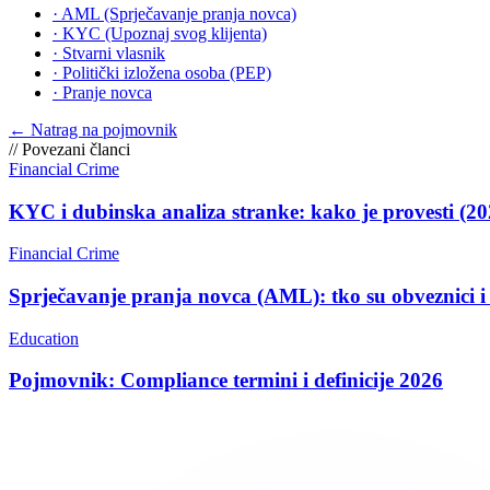
·
AML (Sprječavanje pranja novca)
·
KYC (Upoznaj svog klijenta)
·
Stvarni vlasnik
·
Politički izložena osoba (PEP)
·
Pranje novca
←
Natrag na pojmovnik
//
Povezani članci
Financial Crime
KYC i dubinska analiza stranke: kako je provesti (20
Financial Crime
Sprječavanje pranja novca (AML): tko su obveznici i 
Education
Pojmovnik: Compliance termini i definicije 2026