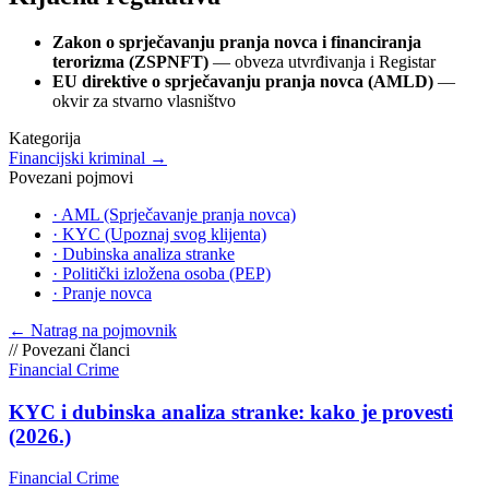
Zakon o sprječavanju pranja novca i financiranja
terorizma (ZSPNFT)
— obveza utvrđivanja i Registar
EU direktive o sprječavanju pranja novca (AMLD)
—
okvir za stvarno vlasništvo
Kategorija
Financijski kriminal
→
Povezani pojmovi
·
AML (Sprječavanje pranja novca)
·
KYC (Upoznaj svog klijenta)
·
Dubinska analiza stranke
·
Politički izložena osoba (PEP)
·
Pranje novca
←
Natrag na pojmovnik
//
Povezani članci
Financial Crime
KYC i dubinska analiza stranke: kako je provesti
(2026.)
Financial Crime