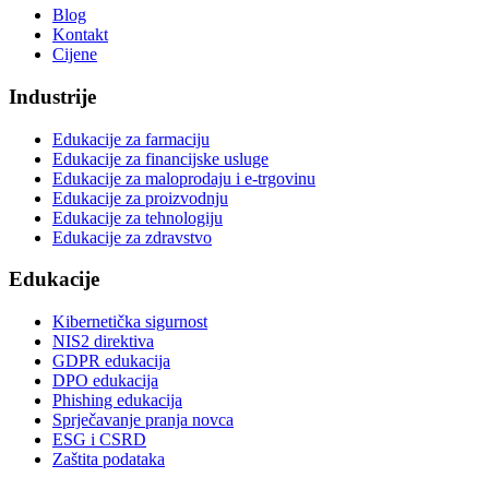
Blog
Kontakt
Cijene
Industrije
Edukacije za farmaciju
Edukacije za financijske usluge
Edukacije za maloprodaju i e-trgovinu
Edukacije za proizvodnju
Edukacije za tehnologiju
Edukacije za zdravstvo
Edukacije
Kibernetička sigurnost
NIS2 direktiva
GDPR edukacija
DPO edukacija
Phishing edukacija
Sprječavanje pranja novca
ESG i CSRD
Zaštita podataka