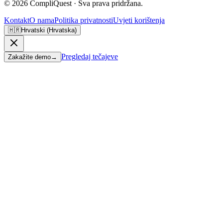
©
2026
CompliQuest ·
Sva prava pridržana.
Kontakt
O nama
Politika privatnosti
Uvjeti korištenja
🇭🇷
Hrvatski (Hrvatska)
Pregledaj tečajeve
Zakažite demo
→