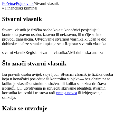
Početna
/
Pojmovnik
/
Stvarni vlasnik
//
Financijski kriminal
Stvarni vlasnik
Stvarni vlasnik je fizička osoba koja u konačnici posjeduje ili
kontrolira pravnu osobu, izravno ili neizravno, ili u čije se ime
provodi transakcija. Utvrđivanje stvarnog vlasnika ključan je dio
dubinske analize stranke i upisuje se u Registar stvarnih vlasnika.
stvarni vlasnik
Registar stvarnih vlasnika
AML
dubinska analiza
Što znači stvarni vlasnik
Iza pravnih osoba uvijek stoje ljudi.
Stvarni vlasnik
je fizička osoba
koja u konačnici posjeduje ili kontrolira subjekt — bez obzira na to
koliko je vlasnička struktura složena ili koliko se razina društava
ispriječi. Cilj utvrđivanja je spriječiti skrivanje identiteta stvarnih
korisnika iza tvrtki i trustova radi
pranja novca
ili izbjegavanja
sankcija.
Kako se utvrđuje