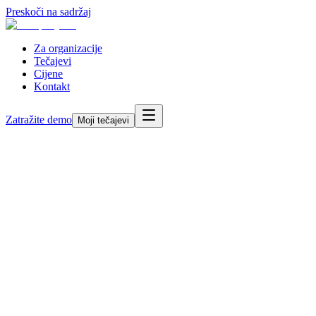
Preskoči na sadržaj
Za organizacije
Tečajevi
Cijene
Kontakt
Zatražite demo
Moji tečajevi