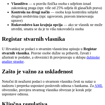
Vlasništvo
— u pravilu fizička osoba s udjelom iznad
zakonskog praga (npr. više od 25% udjela ili glasačkih prava)
Kontrola na drugi način
— osoba koja kontrolira subjekt
drugim sredstvima (npr. ugovorom, pravom imenovanja
uprave)
Rukovodstvo kao krajnja opcija
— ako se vlasnik ne može
utvrditi, smatra se da je to viša rukovodeća osoba
Registar stvarnih vlasnika
U Hrvatskoj se podaci o stvarnim vlasnicima upisuju u
Registar
stvarnih vlasnika
. Pravne osobe dužne su pribaviti, čuvati i
ažurirati te podatke, a obveznici ih provjeravaju u sklopu
dubinske
analize stranke
.
Zašto je važno za usklađenost
Netočni ili neažurni podaci o stvarnom vlasniku česti su nalaz u
nadzoru i prepreka uspostavi poslovnih odnosa s bankama. Za
AML
obveznike, provjera stvarnog vlasnika obvezan je korak prije
uspostave odnosa.
Ključna regulativa