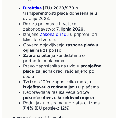
Direktiva
(EU) 2023/970
o
transparentnosti plaća donesena je u
svibnju 2023.
Rok za prijenos u hrvatsko
zakonodavstvo:
7. lipnja 2026.
Izmjene
Zakona o radu
u pripremi pri
Ministarstvu rada
Obveza objavljivanja
raspona plaća u
oglasima
za posao
Zabrana pitanja
kandidatima o
prethodnim plaćama
Pravo zaposlenika na uvid u
prosječne
plaće
za jednak rad, raščlanjeno po
spolu
Tvrtke s 100+ zaposlenika moraju
izvještavati o rodnom jazu
u plaćama
Neopravdana razlika veća od
5%
pokreće obvezu korektivnih mjera
Rodni jaz u plaćama u Hrvatskoj iznosi
7,4%
(EU prosjek: 12%)
Vrijeme čitanja: 16 minuta.