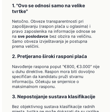
1. "Ovo se odnosi samo na velike
tvrtke"
Netočno. Obveze transparentnosti pri
zapošljavanju (raspon plaća u oglasima) i
pravo zaposlenika na informacije odnose se
na
sve poslodavce
bez obzira na veličinu.
Samo obveza izvještavanja je postupna
prema veličini.
2. Pretjerano široki rasponi plaća
Navođenje raspona poput "€800, €3.000" nije
u duhu direktive. Raspon mora biti dovoljno
specifičan da kandidatu pruži stvarnu
informaciju. Očekuju se smjernice o
maksimalnom rasponu.
3. Nepostojanje sustava klasifikacije
Bez objektivnog sustava klasifikacije radnih
mjesta, tvrtka ne može dokazati da su razlike