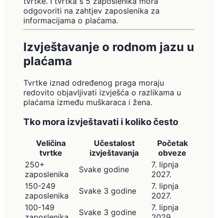
tvrtke. I tvrtka s 5 zaposlenika mora
odgovoriti na zahtjev zaposlenika za
informacijama o plaćama.
Izvještavanje o rodnom jazu u
plaćama
Tvrtke iznad određenog praga moraju
redovito objavljivati izvješća o razlikama u
plaćama između muškaraca i žena.
Tko mora izvještavati i koliko često
Veličina
Učestalost
Početak
tvrtke
izvještavanja
obveze
250+
7. lipnja
Svake godine
zaposlenika
2027.
150-249
7. lipnja
Svake 3 godine
zaposlenika
2027.
100-149
7. lipnja
Svake 3 godine
zaposlenika
2029.