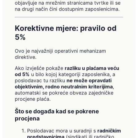
objavljuje na mrežnim stranicama tvrtke ili se
na drugi način čini dostupnim zaposlenicima.
Korektivne mjere: pravilo od
5%
Ovo je najvažniji operativni mehanizam
direktive.
Ako izvješće pokaže
razliku u plaćama veću
od 5%
u bilo kojoj kategoriji zaposlenika, a
poslodavac tu razliku
ne može opravdati
objektivnim, rodno neutralnim kriterijima
,
automatski se pokreće obveza zajedničke
procjene plaća.
Što se događa kad se pokrene
procjena
Poslodavac mora u suradnji s
radničkim
predstavnicima
(sindikati ili radničko