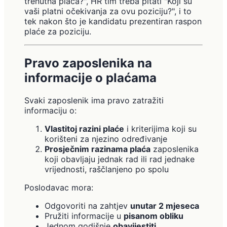
trenutna plaća?", HR tim treba pitati "Koji su
vaši platni očekivanja za ovu poziciju?", i to
tek nakon što je kandidatu prezentiran raspon
plaće za poziciju.
Pravo zaposlenika na
informacije o plaćama
Svaki zaposlenik ima pravo zatražiti
informaciju o:
Vlastitoj razini plaće
i kriterijima koji su
korišteni za njezino određivanje
Prosječnim razinama plaća
zaposlenika
koji obavljaju jednak rad ili rad jednake
vrijednosti, raščlanjeno po spolu
Poslodavac mora:
Odgovoriti na zahtjev
unutar 2 mjeseca
Pružiti informacije u
pisanom obliku
Jednom godišnje
obavijestiti