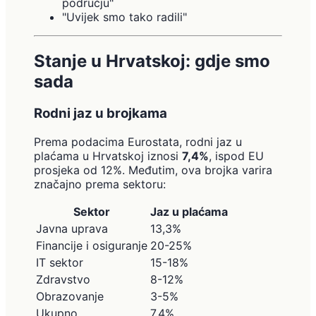
području"
"Uvijek smo tako radili"
Stanje u Hrvatskoj: gdje smo
sada
Rodni jaz u brojkama
Prema podacima Eurostata, rodni jaz u
plaćama u Hrvatskoj iznosi
7,4%
, ispod EU
prosjeka od 12%. Međutim, ova brojka varira
značajno prema sektoru:
Sektor
Jaz u plaćama
Javna uprava
13,3%
Financije i osiguranje
20-25%
IT sektor
15-18%
Zdravstvo
8-12%
Obrazovanje
3-5%
Ukupno
7,4%