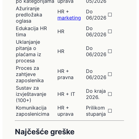
po kategorijama
uprava
05/2026
Ažuriranje
HR +
Do
predložaka
☐
marketing
06/2026
oglasa
Edukacija HR
Do
HR
☐
tima
06/2026
Uklanjanje
pitanja o
Do
HR
☐
plaćama iz
06/2026
procesa
Proces za
HR +
Do
zahtjeve
☐
pravna
06/2026
zaposlenika
Sustav za
Do kraja
izvještavanje
HR + IT
☐
2026.
(100+)
Komunikacija
HR +
Prilikom
☐
zaposlenicima
uprava
stupanja
Najčešće greške